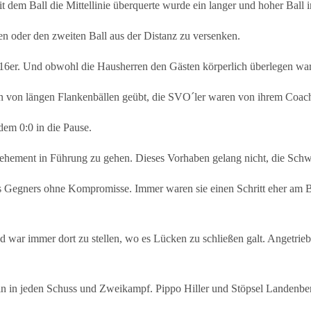
it dem Ball die Mittellinie überquerte wurde ein langer und hoher Ball
n oder den zweiten Ball aus der Distanz zu versenken.
 16er. Und obwohl die Hausherren den Gästen körperlich überlegen war
n von längen Flankenbällen geübt, die SVO´ler waren von ihrem Coach 
 dem 0:0 in die Pause.
ehement in Führung zu gehen. Dieses Vorhaben gelang nicht, die Schwa
 Gegners ohne Kompromisse. Immer waren sie einen Schritt eher am Bal
d war immer dort zu stellen, wo es Lücken zu schließen galt. Angetriebe
hin in jeden Schuss und Zweikampf. Pippo Hiller und Stöpsel Landenber